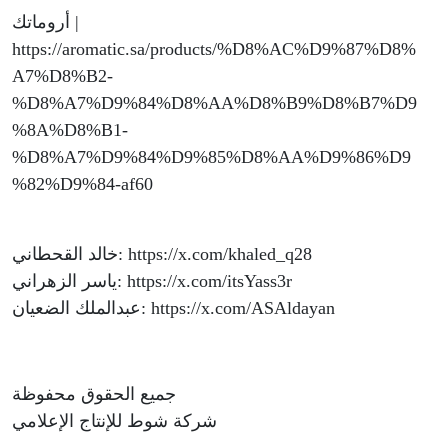
أروماتك |
https://aromatic.sa/products/%D8%AC%D9%87%D8%
A7%D8%B2-
%D8%A7%D9%84%D8%AA%D8%B9%D8%B7%D9
%8A%D8%B1-
%D8%A7%D9%84%D9%85%D8%AA%D9%86%D9
%82%D9%84-af60
خالد القحطاني: https://x.com/khaled_q28
ياسر الزهراني: https://x.com/itsYass3r
عبدالملك الضعيان: https://x.com/ASAldayan
جميع الحقوق محفوظة
شركة شوط للإنتاج الإعلامي